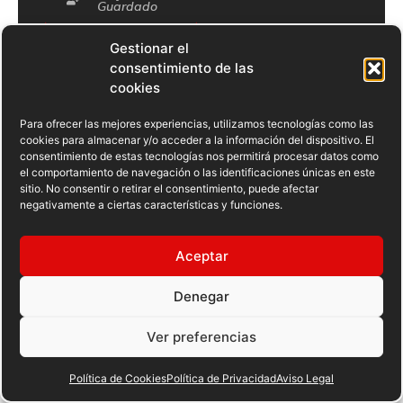
Guardado
Alejandro Moya
Gestionar el
consentimiento de las
Ander Amatriain
cookies
Para ofrecer las mejores experiencias, utilizamos tecnologías como las
Braian
cookies para almacenar y/o acceder a la información del dispositivo. El
Ramírez
consentimiento de estas tecnologías nos permitirá procesar datos como
el comportamiento de navegación o las identificaciones únicas en este
Juan León
sitio. No consentir o retirar el consentimiento, puede afectar
negativamente a ciertas características y funciones.
Olmo de Paz
Aceptar
Rafael
Acosta
Denegar
Rikar Urrutia
Ver preferencias
Sandor Martín
Política de Cookies
Política de Privacidad
Aviso Legal
Saúl Luna