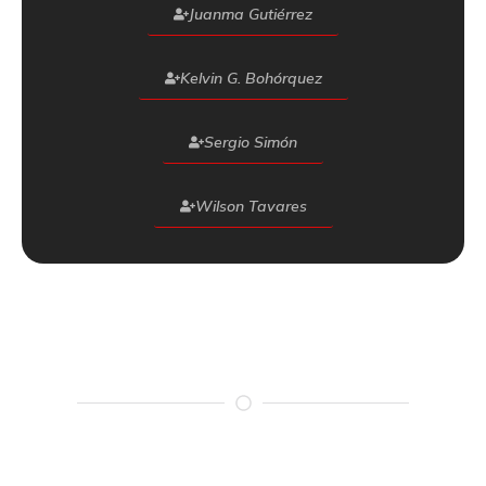
Juanma Gutiérrez
Kelvin G. Bohórquez
Sergio Simón
Wilson Tavares