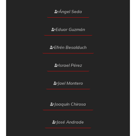
Ángel Seda
Eduar Guzmán
Efrén Besalduch
Israel Pérez
Jael Montero
Joaquín Chirosa
José Andrade