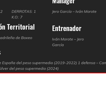
Manager
22
DERROTAS: 1
Jero García – Iván Morote
K.O.: 7
n Territorial
Entrenador
adrileña de Boxeo
Iván Morote – Jero
García
s
 España del peso supermedio (2019-2022) 1 defensa – C
ilver del peso supermedio (2024)