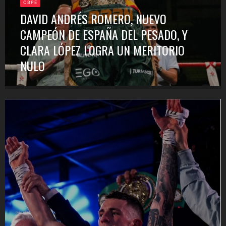
CBPE
DAVID ANDRÉS ROMERO, NUEVO
CAMPEÓN DE ESPAÑA DEL PESADO, Y
CLARA LÓPEZ LOGRA UN MERITORIO
NULO