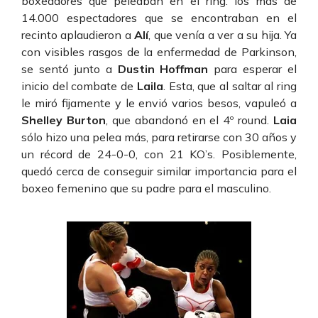
boxeadores que peleaban en el ring: los más de
14.000 espectadores que se encontraban en el
recinto aplaudieron a
Alí
, que venía a ver a su hija. Ya
con visibles rasgos de la enfermedad de Parkinson,
se sentó junto a
Dustin Hoffman
para esperar el
inicio del combate de
Laila
. Esta, que al saltar al ring
le miró fijamente y le envió varios besos, vapuleó a
Shelley Burton
, que abandonó en el 4º round.
Laia
sólo hizo una pelea más, para retirarse con 30 años y
un récord de 24-0-0, con 21 KO’s. Posiblemente,
quedó cerca de conseguir similar importancia para el
boxeo femenino que su padre para el masculino.