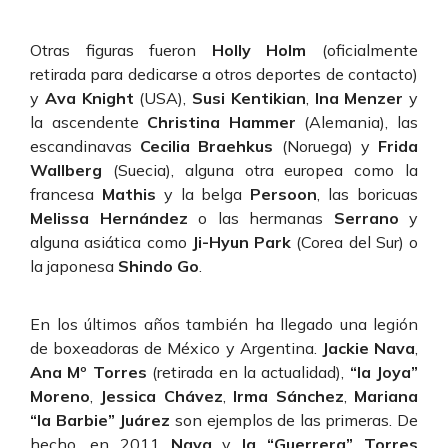
Otras figuras fueron
Holly Holm
(oficialmente
retirada para dedicarse a otros deportes de contacto)
y
Ava Knight
(USA),
Susi Kentikian
,
Ina Menzer
y
la ascendente
Christina Hammer
(Alemania), las
escandinavas
Cecilia Braehkus
(Noruega) y
Frida
Wallberg
(Suecia), alguna otra europea como la
francesa
Mathis
y la belga
Persoon
, las boricuas
Melissa Hernández
o las hermanas
Serrano
y
alguna asiática como
Ji-Hyun Park
(Corea del Sur) o
la japonesa
Shindo Go
.
En los últimos años también ha llegado una legión
de boxeadoras de México y Argentina.
Jackie Nava
,
Ana Mº Torres
(retirada en la actualidad),
“la Joya”
Moreno
,
Jessica Chávez
,
Irma Sánchez
,
Mariana
“la Barbie” Juárez
son ejemplos de las primeras. De
hecho, en 2011
Nava
y
la “Guerrera” Torres