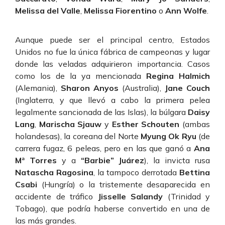
Melissa del Valle
,
Melissa Fiorentino
o
Ann Wolfe
.
Aunque puede ser el principal centro, Estados
Unidos no fue la única fábrica de campeonas y lugar
donde las veladas adquirieron importancia. Casos
como los de la ya mencionada
Regina Halmich
(Alemania),
Sharon Anyos
(Australia),
Jane Couch
(Inglaterra, y que llevó a cabo la primera pelea
legalmente sancionada de las Islas), la búlgara
Daisy
Lang
,
Marischa Sjauw
y
Esther Schouten
(ambas
holandesas), la coreana del Norte
Myung Ok Ryu
(de
carrera fugaz, 6 peleas, pero en las que ganó a
Ana
Mª Torres
y a
“Barbie” Juárez
), la invicta rusa
Natascha Ragosina
, la tampoco derrotada
Bettina
Csabi
(Hungría) o la tristemente desaparecida en
accidente de tráfico
Jisselle Salandy
(Trinidad y
Tobago), que podría haberse convertido en una de
las más grandes.