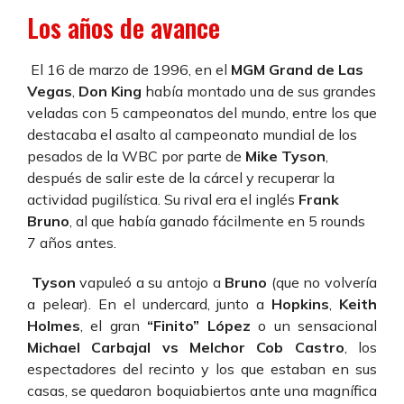
Los años de avance
El 16 de marzo de 1996, en el
MGM Grand de Las
Vegas
,
Don King
había montado una de sus grandes
veladas con 5 campeonatos del mundo, entre los que
destacaba el asalto al campeonato mundial de los
pesados de la WBC por parte de
Mike Tyson
,
después de salir este de la cárcel y recuperar la
actividad pugilística. Su rival era el inglés
Frank
Bruno
, al que había ganado fácilmente en 5 rounds
7 años antes.
Tyson
vapuleó a su antojo a
Bruno
(que no volvería
a pelear). En el undercard, junto a
Hopkins
,
Keith
Holmes
, el gran
“Finito” López
o un sensacional
Michael Carbajal vs Melchor Cob Castro
, los
espectadores del recinto y los que estaban en sus
casas, se quedaron boquiabiertos ante una magnífica