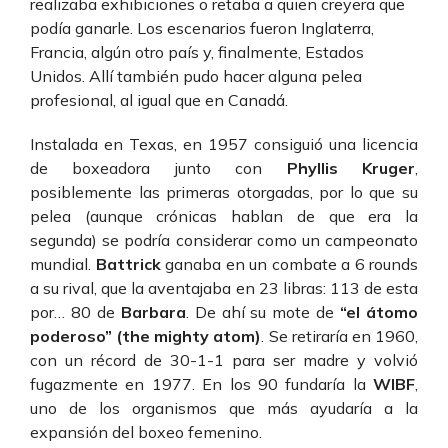
realizaba exhibiciones o retaba a quien creyera que
podía ganarle. Los escenarios fueron Inglaterra,
Francia, algún otro país y, finalmente, Estados
Unidos. Allí también pudo hacer alguna pelea
profesional, al igual que en Canadá.
Instalada en Texas, en 1957 consiguió una licencia
de boxeadora junto con
Phyllis Kruger
,
posiblemente las primeras otorgadas, por lo que su
pelea (aunque crónicas hablan de que era la
segunda) se podría considerar como un campeonato
mundial.
Battrick
ganaba en un combate a 6 rounds
a su rival, que la aventajaba en 23 libras: 113 de esta
por… 80 de
Barbara
. De ahí su mote de
“el átomo
poderoso” (the mighty atom)
. Se retiraría en 1960,
con un récord de 30-1-1 para ser madre y volvió
fugazmente en 1977. En los 90 fundaría la
WIBF
,
uno de los organismos que más ayudaría a la
expansión del boxeo femenino.