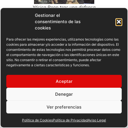
Yésica Boop tras una defensa
Gestionar el
Una nueva época
consentimiento de las
cookies
La inclusión del boxeo femenino en los Juegos
Olímpicos de Londres iba a ayudar todavía más al
Para ofrecer las mejores experiencias, utilizamos tecnologías como las
cookies para almacenar y/o acceder a la información del dispositivo. El
reconocimiento de este. El escaparate que resulta el
consentimiento de estas tecnologías nos permitirá procesar datos como
magno acontecimiento deportivo permitiría que las
el comportamiento de navegación o las identificaciones únicas en este
principales figuras tuvieran un reconocimiento
sitio. No consentir o retirar el consentimiento, puede afectar
negativamente a ciertas características y funciones.
universal.
Aceptar
Además, tras Río 2016 las mejores púgiles
comenzaron a pasar al profesionalismo, como es el
Denegar
caso de
Nicola Adams
(2 oros en mosca),
Katie
Taylor
(oro en 2012 en ligero y una de las grandes
Ver preferencias
referencias del boxeo amateur femenino) y la
increíble
Claressa Shields
(dos medallas de oro en
Política de Cookies
Política de Privacidad
Aviso Legal
peso medio… con sólo 21 años).