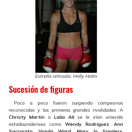
Estrella retirada: Holly Holm
Sucesión de figuras
Poco a poco fueron surgiendo campeonas
reconocidas y las primeras grandes rivalidades. A
Christy Martin
o
Laila Alí
se le irían uniendo
estadounidenses como
Wendy Rodríguez
,
Ann
Saccurato
,
Vonda Ward
,
Mary Jo Sanders
,