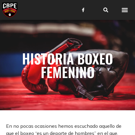
HISTORIA BOXEO
FEMENINO
En no pocas ocasiones hemos escuchado aquello de
que el boxeo “es un deporte de hombres” en el que,