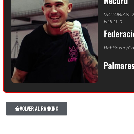
Record
VICTORIAS: 
NULO: 0
Federació
RFEBoxeo/Ca
Palmare
VOLVER AL RANKING