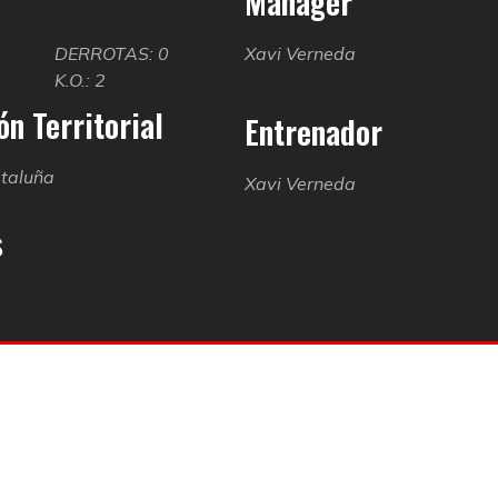
Manager
2
DERROTAS: 0
Xavi Verneda
K.O.: 2
n Territorial
Entrenador
taluña
Xavi Verneda
s