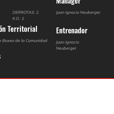
Manager
4
DERROTAS: 2
Juan Ignacio Neuberger
K.O.: 1
n Territorial
Entrenador
e Boxeo de la Comunidad
Juan Ignacio
Neuberger
s