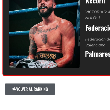
Record
VICTORIAS: 
NULO: 1
Federació
Federación d
Valenciana
Palmare
VOLVER AL RANKING