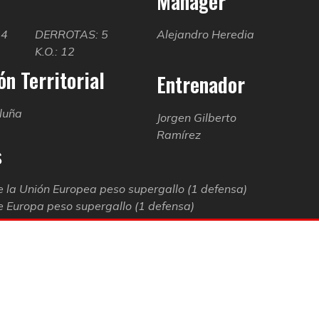
Manager
24
DERROTAS: 5
Alejandro Heredia
K.O.: 12
n Territorial
Entrenador
luña
Jorgen Gilberto
Ramírez
s
 la Unión Europea peso supergallo (1 defensa)
 Europa peso supergallo (1 defensa)