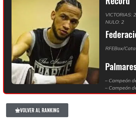
Record
VICTORIAS: 
NULO: 2
Federació
RFEBox/Cata
Palmare
– Campeón de
– Campeón de
VOLVER AL RANKING