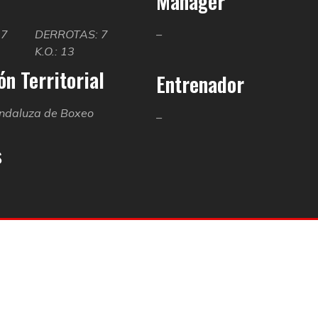
Manager
17
DERROTAS: 7
–
K.O.: 13
n Territorial
Entrenador
ndaluza de Boxeo
–
s