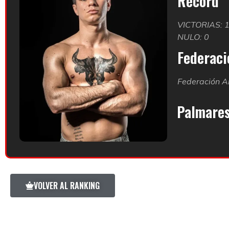
Record
VICTORIAS: 
NULO: 0
Federació
Federación A
Palmare
VOLVER AL RANKING