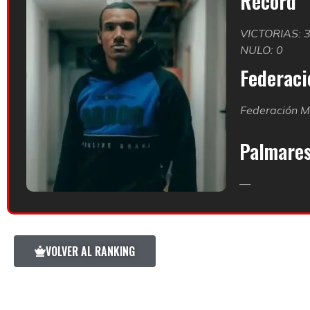
Record
VICTORIAS: 
NULO: 0
Federació
Federación M
Palmare
—
VOLVER AL RANKING