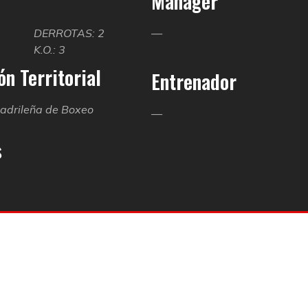
Manager
3
DERROTAS: 2
—
K.O.: 3
n Territorial
Entrenador
adrileña de Boxeo
—
s