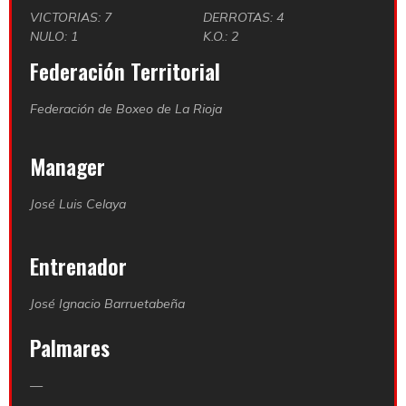
VICTORIAS: 7
DERROTAS: 4
NULO: 1
K.O.: 2
Federación Territorial
Federación de Boxeo de La Rioja
Manager
José Luis Celaya
Entrenador
José Ignacio Barruetabeña
Palmares
—