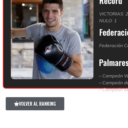
Record
VICTORIAS: 
NULO: 1
Federació
Federación C
Palmare
– Campeón W
– Campeón de
– Campeón de
VOLVER AL RANKING