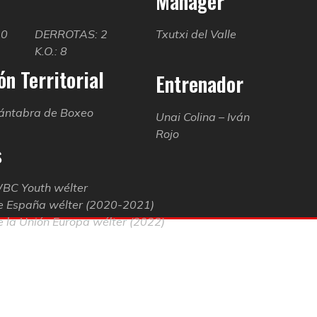
Manager
20
DERROTAS: 2
Txutxi del Valle
K.O.: 8
n Territorial
Entrenador
ántabra de Boxeo
Unai Colina – Iván
Rojo
s
BC Youth wélter
 España wélter (2020-2021)
 la Unión Europa wélter (2022)