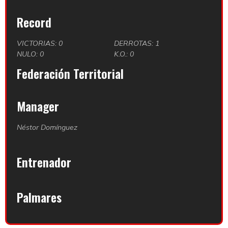
Record
VICTORIAS: 0
DERROTAS: 1
NULO: 0
K.O.: 0
Federación Territorial
Manager
Néstor Domínguez
Entrenador
Palmares