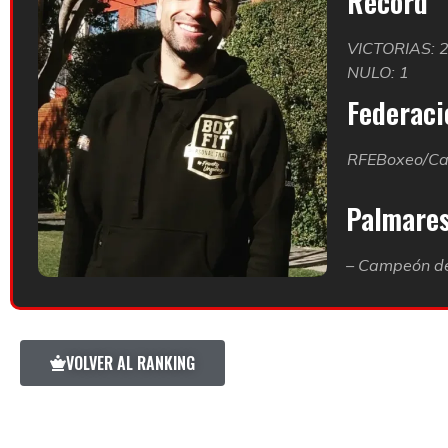
Record
VICTORIAS: 
NULO: 1
Federació
RFEBoxeo/Ca
Palmare
– Campeón de
VOLVER AL RANKING