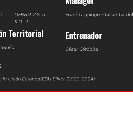
Manager
21
DERROTAS: 5
Frank Urquiaga – César Córdo
K.O.: 4
n Territorial
Entrenador
taluña
César Córdoba
s
 la Unión Europea/EBU Silver (2023-2024)