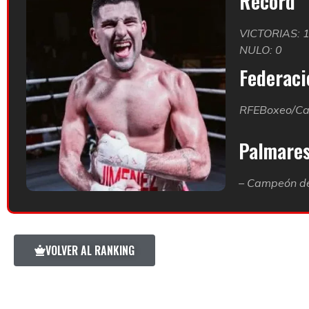
Record
VICTORIAS: 
NULO: 0
Federació
RFEBoxeo/Ca
Palmare
– Campeón de
VOLVER AL RANKING