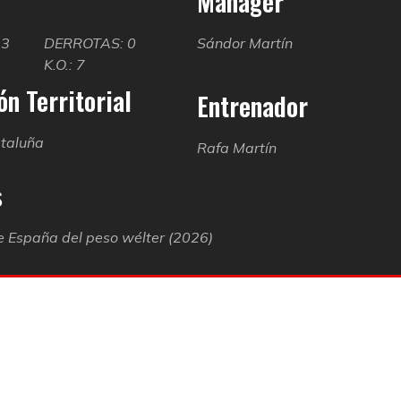
Manager
13
DERROTAS: 0
Sándor Martín
K.O.: 7
n Territorial
Entrenador
taluña
Rafa Martín
s
 España del peso wélter (2026)