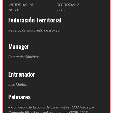
VICTORIAS: 18
DERROTAS: 2
NULO: 1
K.O.: 6
Federación Territorial
Federación Madrileña de Boxeo
Manager
Fernando Sánchez
Entrenador
Luis Muñoz
Palmares
– Campeón de España del peso wélter (2024-2025) –
Campeón EBU Silver del peso wélter (2025-2026)