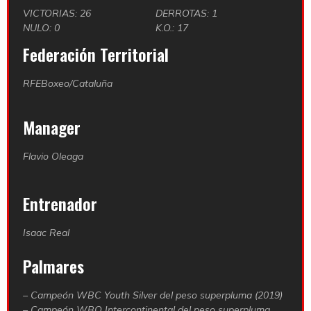
VICTORIAS: 26
DERROTAS: 1
NULO: 0
K.O.: 17
Federación Territorial
RFEBoxeo/Cataluña
Manager
Flavio Oleaga
Entrenador
Isaac Real
Palmares
– Campeón WBC Youth Silver del peso superpluma (2019)
– Campeón WBO Intercontinental del peso superpluma