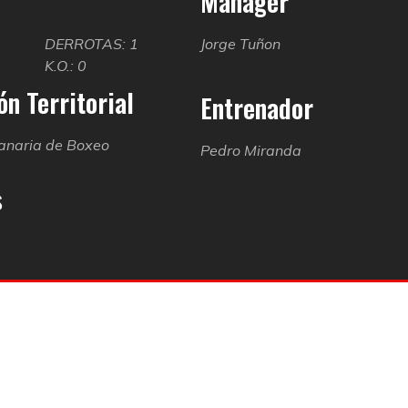
Manager
2
DERROTAS: 1
Jorge Tuñon
K.O.: 0
n Territorial
Entrenador
anaria de Boxeo
Pedro Miranda
s