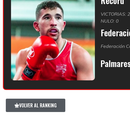
Record
VICTORIAS: 
NULO: 0
Federació
Federación C
Palmare
VOLVER AL RANKING