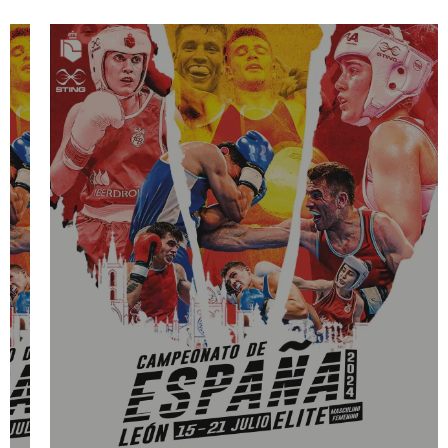
CAMPEONATOS
DE ESPAÑA
FEBOXEO
ANDALUCÍA
LOGRA EL
PRIMER