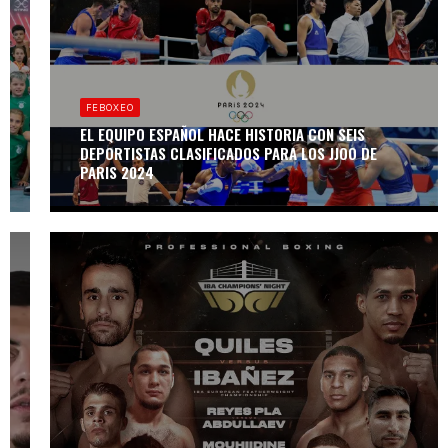
EL
CAMPEONATO
DE ESPAÑA DE
BOXEO EN EDAD
ESCOLAR 2024
CERRÓ UNA
FEBOXEO
EDICIÓN CON
INSTANTÁNEAS
EL EQUIPO ESPAÑOL HACE HISTORIA CON SEIS
PARA EL
DEPORTISTAS CLASIFICADOS PARA LOS JJOO DE
RECUERDO
PARIS 2024