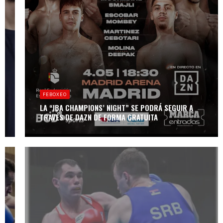
FEBOXEO
CLASIFICATORIO
OLÍMPICO
FEBOXEO
BANGKOK 2024:
SORTEO DE
LA “IBA CHAMPIONS’ NIGHT” SE PODRÁ SEGUIR A
CUADROS
TRAVÉS DE DAZN DE FORMA GRATUITA