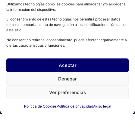
Utilizamos tecnologías como las cookies para almacenar y/o acceder a
la información del dispositivo.
El consentimiento de estas tecnologías nos permitirá procesar datos
como el comportamiento de navegación o las identificaciones únicas en
este sitio.
No consentir o retirar el consentimiento, puede afectar negativamente a
ciertas características y funciones.
Aceptar
AVISO LEGAL
POLÍTICA DE PRIVACIDAD
Denegar
POLÍTICA DE COOKIES
CONTACTO
MAPA DEL SITIO
Ver preferencias
Política de Cookies
Política de privacidad
Aviso legal
© 2024 FEDERACIÓN ESPAÑOLA DE BOXEO. C/ FERRAZ, 16 1º
DRCHA. 28008 Madrid | DESARROLLADO POR
TOOOLS.