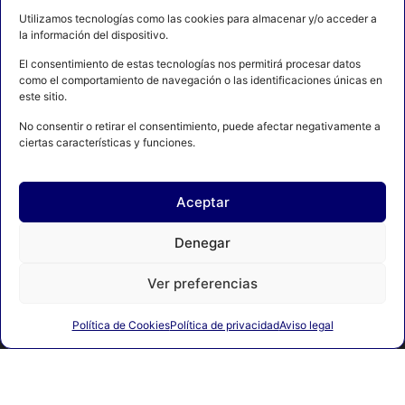
Utilizamos tecnologías como las cookies para almacenar y/o acceder a
la información del dispositivo.
El consentimiento de estas tecnologías nos permitirá procesar datos
como el comportamiento de navegación o las identificaciones únicas en
este sitio.
No consentir o retirar el consentimiento, puede afectar negativamente a
ciertas características y funciones.
Aceptar
AVISO LEGAL
POLÍTICA DE PRIVACIDAD
Denegar
POLÍTICA DE COOKIES
CONTACTO
MAPA DEL SITIO
Ver preferencias
Política de Cookies
Política de privacidad
Aviso legal
© 2024 FEDERACIÓN ESPAÑOLA DE BOXEO. C/ FERRAZ, 16 1º
DRCHA. 28008 Madrid | DESARROLLADO POR
TOOOLS.