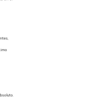
ntes,
ximo
bsoluto.