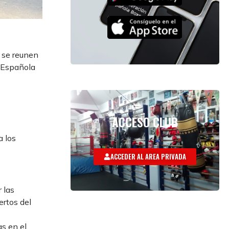
 se reunen
n Española
ACCESO CLUB
a los
ACCEDER AL AREA PRIVADA
 las
ertos del
as en el