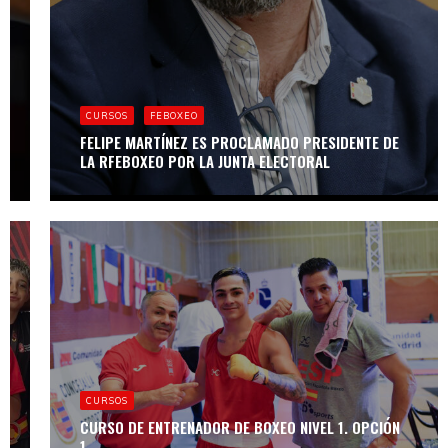
CURSOS
FEBOXEO
EDADES Y
CURSOS
FEBOXEO
PESOS
OFICIALES PARA
FELIPE MARTÍNEZ ES PROCLAMADO PRESIDENTE DE
EL AÑO 2025
LA RFEBOXEO POR LA JUNTA ELECTORAL
CURSOS
CURSOS
CURSO DE
BOXEO
CURSO DE ENTRENADOR DE BOXEO NIVEL 1. OPCIÓN
CURSOS
EDUCATIVO
1