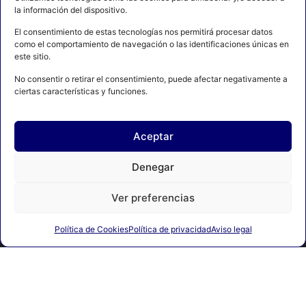
la información del dispositivo.
El consentimiento de estas tecnologías nos permitirá procesar datos
como el comportamiento de navegación o las identificaciones únicas en
este sitio.
No consentir o retirar el consentimiento, puede afectar negativamente a
ciertas características y funciones.
Aceptar
AVISO LEGAL
POLÍTICA DE PRIVACIDAD
Denegar
POLÍTICA DE COOKIES
CONTACTO
MAPA DEL SITIO
Ver preferencias
Política de Cookies
Política de privacidad
Aviso legal
© 2024 FEDERACIÓN ESPAÑOLA DE BOXEO. C/ FERRAZ, 16 1º
DRCHA. 28008 Madrid | DESARROLLADO POR
TOOOLS.