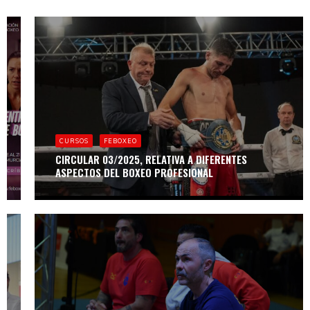
CURSOS
CURSO DE
CURSOS
FEBOXEO
ENTRENADORA
DE BOXEO NIVEL
CIRCULAR 03/2025, RELATIVA A DIFERENTES
I
ASPECTOS DEL BOXEO PROFESIONAL