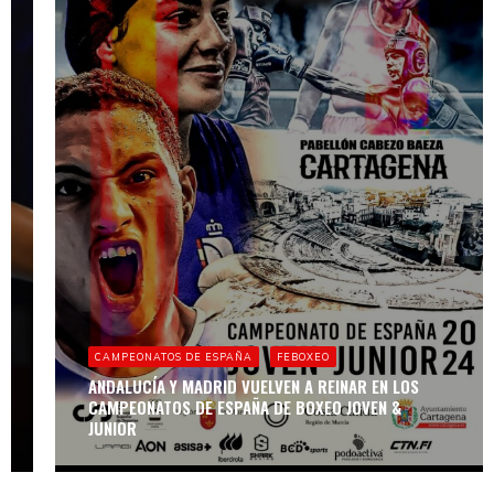
CURSOS
FEBOXEO
CAMPEONATOS DE ESPAÑA
FEBOXEO
EDADES Y
PESOS
ANDALUCÍA Y MADRID VUELVEN A REINAR EN LOS
OFICIALES PARA
CAMPEONATOS DE ESPAÑA DE BOXEO JOVEN &
EL AÑO 2025
JUNIOR