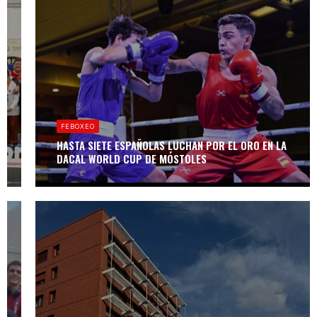
FEBOXEO
II CAMPEONATO
DE ESPAÑA DE
BOXEO
ADAPTADO –
PRIMER
COMBATE
OFICIAL EN
FEBOXEO
SILLA DE
RUEDAS EN
HASTA SIETE ESPAÑOLAS LUCHAN POR EL ORO EN LA
ESPAÑA
DACAL WORLD CUP DE MÓSTOLES