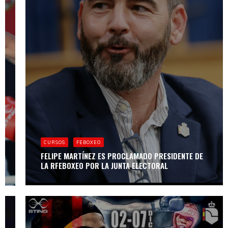
FEBOXEO
BOXAM 2025,
2ª JORNADA:
CURSOS
FEBOXEO
GAZI JALIDOV SE
REIVINDICA EN
FELIPE MARTÍNEZ ES PROCLAMADO PRESIDENTE DE
LA NUCÍA
LA RFEBOXEO POR LA JUNTA ELECTORAL