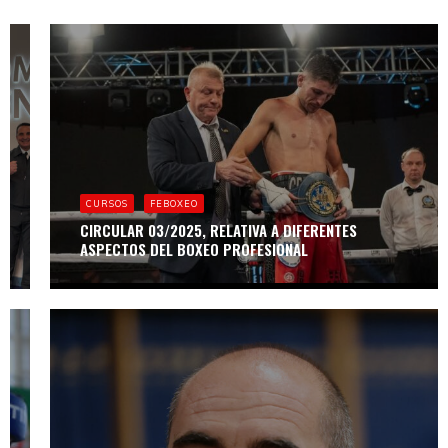
FEBOXEO
LA NUCÍA SERÁ
EL EPICENTRO
DEL BOXEO CON
EL BOXAM
CURSOS
FEBOXEO
INTERNATIONAL
TOURNAMENT
CIRCULAR 03/2025, RELATIVA A DIFERENTES
2025
ASPECTOS DEL BOXEO PROFESIONAL