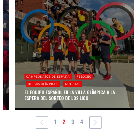
FEBOXEO
CAMPOS DE
ENTRENAMIENTO
CAMPEONATOS DE ESPAÑA
FEBOXEO
DE BOXEADORES
JUEGOS OLÍMPICOS
NOTICIAS
PROFESIONALES
EN EL CAR DE
EL EQUIPO ESPAÑOL EN LA VILLA OLÍMPICA A LA
MADRID
ESPERA DEL SORTEO DE LOS JJOO
1
2
3
4