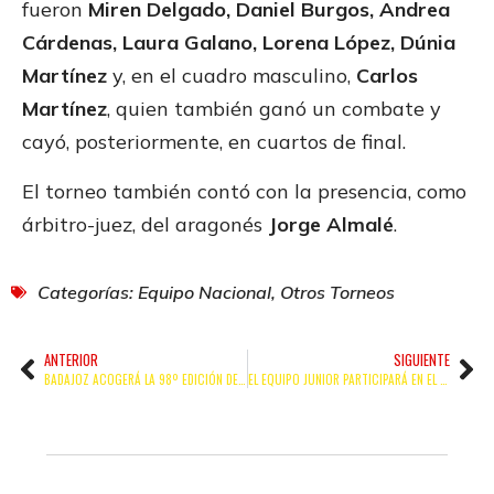
fueron
Miren Delgado, Daniel Burgos, Andrea
Cárdenas, Laura Galano, Lorena López, Dúnia
Martínez
y, en el cuadro masculino,
Carlos
Martínez
, quien también ganó un combate y
cayó, posteriormente, en cuartos de final.
El torneo también contó con la presencia, como
árbitro-juez, del aragonés
Jorge Almalé
.
Categorías:
Equipo Nacional
,
Otros Torneos
ANTERIOR
SIGUIENTE
BADAJOZ ACOGERÁ LA 98º EDICIÓN DE LOS CAMPEONATOS DE ESPAÑA DE BOXEO OLÍMPICO
EL EQUIPO JUNIOR PARTICIPARÁ EN EL TORNEO INTERNACIONAL BORNEMISSZA GERGELY MEMORIAL