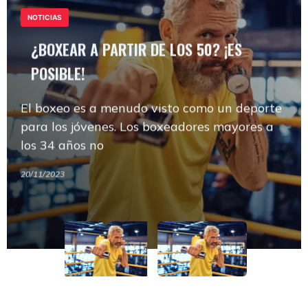
POSIBLE!
NOTICIAS
¿BOXEAR A PARTIR DE LOS 50? ¡ES
El boxeo es a menudo visto como un deporte
POSIBLE!
para los jóvenes. Los boxeadores mayores a
los 34 años no
El boxeo es a menudo visto como un deporte
¿BOXEAR A PARTIR DE LOS 50? ¡ES
NOTICIAS
para los jóvenes. Los boxeadores mayores a
POSIBLE!
20/11/2023
los 34 años no
El boxeo es a menudo visto como un deporte
20/11/2023
para los jóvenes. Los boxeadores mayores a
los 34 años no
20/11/2023