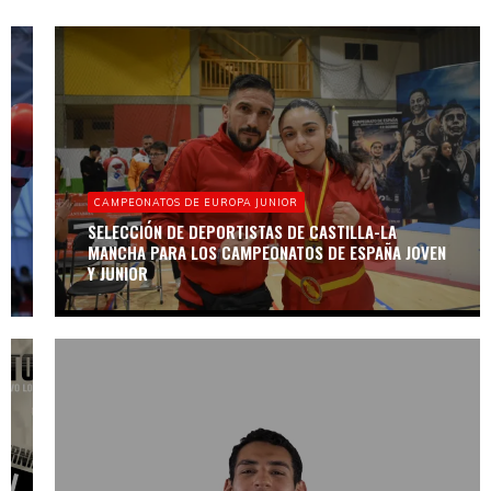
BOXAM JOVEN Y
JUNIOR
LA REAL
FEDERACIÓN
ESPAÑOLA DE
BOXEO ABRE
LAS
INSCRIPCIONES
CAMPEONATOS DE EUROPA JUNIOR
DEL BOXAM
JOVEN, JUNIOR Y
SELECCIÓN DE DEPORTISTAS DE CASTILLA-LA
SCHOOLBOXING
MANCHA PARA LOS CAMPEONATOS DE ESPAÑA JOVEN
A ESPAÑOLES/AS
Y JUNIOR