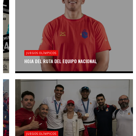
DACAL
EL EQUIPO
NACIONAL
REGRESA AL
RING EN LA
SEGUNDA
EDICIÓN DEL
TORNEO
INTERNACIONAL
JUEGOS OLÍMPICOS
DACAL WORLD
CUP
HOJA DEL RUTA DEL EQUIPO NACIONAL
FEBOXEO
CAMPOS DE
ENTRENAMIENTO
DE BOXEADORES
JUEGOS OLÍMPICOS
PROFESIONALES