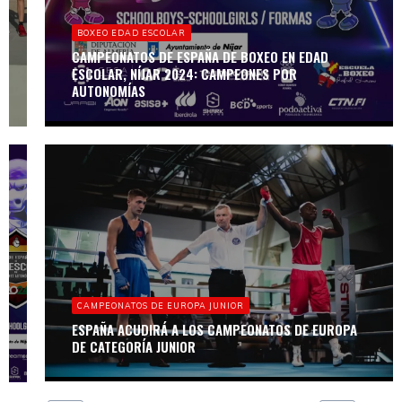
JUEGOS
OLÍMPICOS
BOXEO EDAD ESCOLAR
LOS ESPAÑOLES
YA CONOCEN
CAMPEONATOS DE ESPAÑA DE BOXEO EN EDAD
SUS RIVALES EN
ESCOLAR, NÍJAR 2024: CAMPEONES POR
PARÍS
AUTONOMÍAS
BOXEO EDAD
ESCOLAR
NÍJAR
ALBERGARÁ
LOS
CAMPEONATOS
CAMPEONATOS DE EUROPA JUNIOR
DE ESPAÑA DE
BOXEO EN EDAD
ESPAÑA ACUDIRÁ A LOS CAMPEONATOS DE EUROPA
ESCOLAR
DE CATEGORÍA JUNIOR