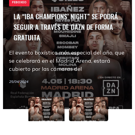
FEBOXEO
GRATUITA
LA “IBA CHAMPIONS’ NIGHT” SE PODRÁ
SEGUIR A TRAVÉS DE DAZN DE FORMA
El evento boxístico más especial del año, que
GRATUITA
se celebrará en el Madrid Arena, estará
cubierto por las cámaras del
LA “IBA CHAMPIONS’ NIGHT” SE PODRÁ
FEBOXEO
El evento boxístico más especial del año, que
SEGUIR A TRAVÉS DE DAZN DE FORMA
se celebrará en el Madrid Arena, estará
GRATUITA
25/04/2024
cubierto por las cámaras del
El evento boxístico más especial del año, que
25/04/2024
se celebrará en el Madrid Arena, estará
cubierto por las cámaras del
25/04/2024