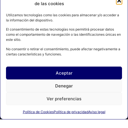
de las cookies
Utilizamos tecnologías como las cookies para almacenar y/o acceder a
la información del dispositivo.
El consentimiento de estas tecnologías nos permitirá procesar datos
como el comportamiento de navegación o las identificaciones únicas en
este sitio.
No consentir o retirar el consentimiento, puede afectar negativamente a
ciertas características y funciones.
Aceptar
AVISO LEGAL
POLÍTICA DE PRIVACIDAD
Denegar
POLÍTICA DE COOKIES
CONTACTO
MAPA DEL SITIO
Ver preferencias
Política de Cookies
Política de privacidad
Aviso legal
© 2024 FEDERACIÓN ESPAÑOLA DE BOXEO. C/ FERRAZ, 16 1º
DRCHA. 28008 Madrid | DESARROLLADO POR
TOOOLS.