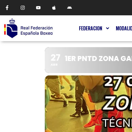
FEDERACION
MODALI
27
1ER PNTD ZONA GA
ABR