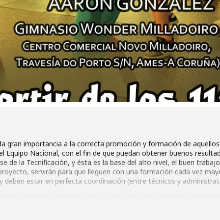
a gran importancia a la correcta promoción y formación de aquellos 
l Equipo Nacional, con el fin de que puedan obtener buenos resultad
 de la Tecnificación, y ésta es la base del alto nivel, el buen trabajo
 proyecto, servirán para que lleguen con una formación cada vez may
 y deben estar en perfecta coordinación (entre técnicos y administrat
reestructuración definitiva y modo de actuación y enfoque del mis
ión Deportiva está destinado a todas las Federaciones Autonómicas.