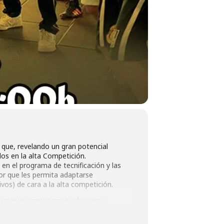
que, revelando un gran potencial
os en la alta Competición.
 en el programa de tecnificación y las
or que les permita adaptarse
ivos) de cara a la alta competición.
mo que ya empezamos a fraguar a