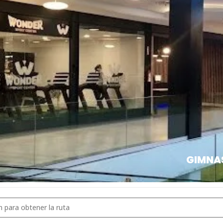
PERMISO PATERNO
LINK INSCRIPCIÓN A PNTD
GIMNA
ZONA GALICIA []