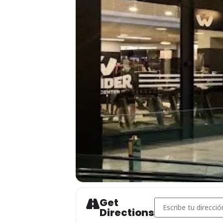
Get
Address - 1er PNTD 
Directions