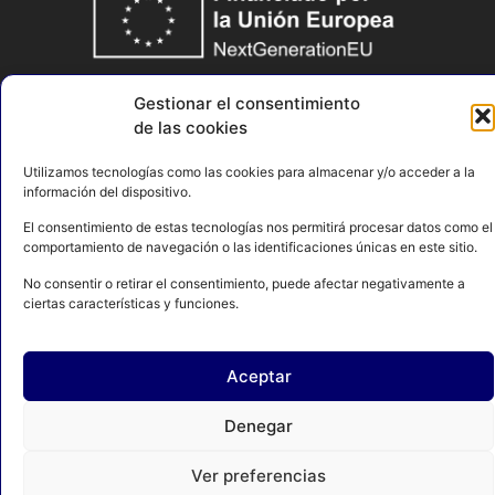
Gestionar el consentimiento
de las cookies
Utilizamos tecnologías como las cookies para almacenar y/o acceder a la
información del dispositivo.
El consentimiento de estas tecnologías nos permitirá procesar datos como el
AVISO LEGAL
POLÍTICA DE PRIVACIDAD
comportamiento de navegación o las identificaciones únicas en este sitio.
No consentir o retirar el consentimiento, puede afectar negativamente a
POLÍTICA DE COOKIES
CONTACTO
MAPA DEL SITIO
ciertas características y funciones.
Aceptar
© 2024 FEDERACIÓN ESPAÑOLA DE BOXEO. C/ FERRAZ, 16 1º
DRCHA. 28008 Madrid | DESARROLLADO POR
TOOOLS.
Denegar
Ver preferencias