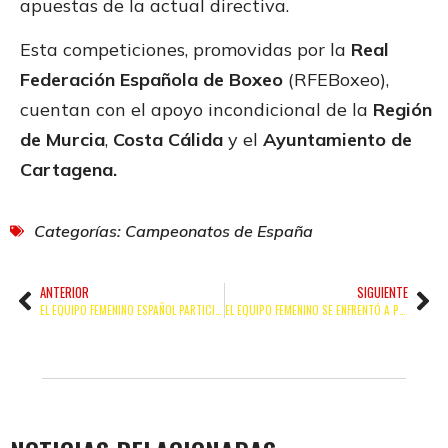
apuestas de la actual directiva.
Esta competiciones, promovidas por la
Real
Federación Española de Boxeo
(RFEBoxeo),
cuentan con el apoyo incondicional de la
Región
de Murcia
,
Costa Cálida
y el
Ayuntamiento de
Cartagena.
Categorías:
Campeonatos de España
ANTERIOR
SIGUIENTE
EL EQUIPO FEMENINO ESPAÑOL PARTICIPARÁ EN EL TORNEO INTERNACIONAL SUZUKI BOXING NIGHT
EL EQUIPO FEMENINO SE ENFRENTÓ A POLONIA EN EL MARCO DE LA SUZUKI BOXING NIGHT