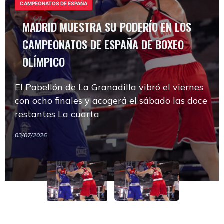
CAMPEONATOS DE ESPAÑA
OLÍMPICO
MADRID MUESTRA SU PODERÍO EN LOS
CAMPEONATOS DE ESPAÑA DE BOXEO
El Pabellón de La Granadilla vibró el viernes
OLÍMPICO
con ocho finales y acogerá el sábado las doce
restantes La cuarta
MADRID MUESTRA SU PODERÍO EN LOS
CAMPEONATOS DE ESPAÑA
El Pabellón de La Granadilla vibró el viernes
CAMPEONATOS DE ESPAÑA DE BOXEO
con ocho finales y acogerá el sábado las doce
OLÍMPICO
03/07/2026
restantes La cuarta
El Pabellón de La Granadilla vibró el viernes
03/07/2026
con ocho finales y acogerá el sábado las doce
restantes La cuarta
03/07/2026