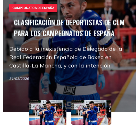
PARA LOS CAMPEONATOS DE ESPAÑA
CAMPEONATOS DE ESPAÑA
CLASIFICACIÓN DE DEPORTISTAS DE CLM
Debido a la inexistencia de Delegado de la
PARA LOS CAMPEONATOS DE ESPAÑA
Real Federación Española de Boxeo en
Castilla-La Mancha, y con la intención
Debido a la inexistencia de Delegado de la
CLASIFICACIÓN DE DEPORTISTAS DE CLM
CAMPEONATOS DE ESPAÑA
Real Federación Española de Boxeo en
PARA LOS CAMPEONATOS DE ESPAÑA
31/03/2026
Castilla-La Mancha, y con la intención
Debido a la inexistencia de Delegado de la
31/03/2026
Real Federación Española de Boxeo en
Castilla-La Mancha, y con la intención
31/03/2026