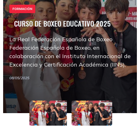
FORMACIÓN
La Real Federación Española de Boxeo
CURSO DE BOXEO EDUCATIVO 2025
Federación Española de Boxeo, en
colaboración con el Instituto Internacional de
La Real Federación Española de Boxeo
Excelencia y Certificación Académica (IINS),
Federación Española de Boxeo, en
CURSO DE BOXEO EDUCATIVO 2025
colaboración con el Instituto Internacional de
FORMACIÓN
08/05/2025
La Real Federación Española de Boxeo
Excelencia y Certificación Académica (IINS),
Federación Española de Boxeo, en
08/05/2025
colaboración con el Instituto Internacional de
Excelencia y Certificación Académica (IINS),
08/05/2025