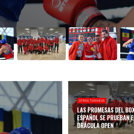
un, mientras
un, mientras
OTROS TORNEOS
LAS PROMESAS DEL BO
ESPAÑOL SE PRUEBAN E
DRÁCULA OPEN