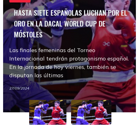
MÓSTOLES
HASTA SIETE ESPAÑOLAS LUCHAN POR EL
ORO EN LA DACAL WORLD CUP DE
Las finales femeninas del Torneo
MÓSTOLES
Internacional tendrán protagonismo español.
En la jornada de hoy viernes, también se
HASTA SIETE ESPAÑOLAS LUCHAN POR EL
FEBOXEO
Las finales femeninas del Torneo
disputan las últimas
ORO EN LA DACAL WORLD CUP DE
Internacional tendrán protagonismo español.
MÓSTOLES
En la jornada de hoy viernes, también se
27/09/2024
Las finales femeninas del Torneo
disputan las últimas
Internacional tendrán protagonismo español.
27/09/2024
En la jornada de hoy viernes, también se
disputan las últimas
27/09/2024