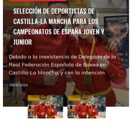
CAMPEONATOS DE ESPAÑA JOVEN Y
SELECCIÓN DE DEPORTISTAS DE
JUNIOR
CASTILLA-LA MANCHA PARA LOS
CAMPEONATOS DE ESPAÑA JOVEN Y
Debido a la inexistencia de Delegado de la
SELECCIÓN DE DEPORTISTAS DE
JUNIOR
Real Federación Española de Boxeo en
CAMPEONATOS DE EUROPA JUNIOR
Castilla-La Mancha, y con la intención
CASTILLA-LA MANCHA PARA LOS
Debido a la inexistencia de Delegado de la
CAMPEONATOS DE ESPAÑA JOVEN Y
Real Federación Española de Boxeo en
JUNIOR
29/08/2024
Castilla-La Mancha, y con la intención
Debido a la inexistencia de Delegado de la
29/08/2024
Real Federación Española de Boxeo en
Castilla-La Mancha, y con la intención
29/08/2024