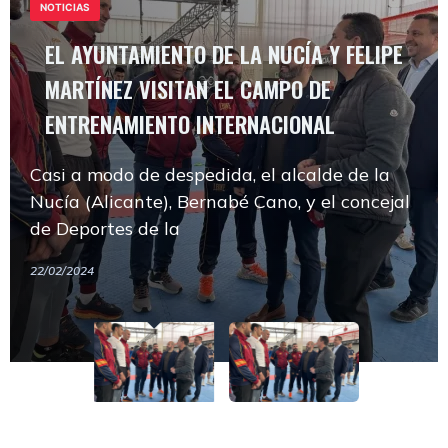
NOTICIAS
ENTRENAMIENTO INTERNACIONAL
EL AYUNTAMIENTO DE LA NUCÍA Y FELIPE
MARTÍNEZ VISITAN EL CAMPO DE
Casi a modo de despedida, el alcalde de la
ENTRENAMIENTO INTERNACIONAL
Nucía (Alicante), Bernabé Cano, y el concejal
de Deportes de la
EL AYUNTAMIENTO DE LA NUCÍA Y FELIPE
NOTICIAS
Casi a modo de despedida, el alcalde de la
MARTÍNEZ VISITAN EL CAMPO DE
Nucía (Alicante), Bernabé Cano, y el concejal
ENTRENAMIENTO INTERNACIONAL
22/02/2024
de Deportes de la
Casi a modo de despedida, el alcalde de la
22/02/2024
Nucía (Alicante), Bernabé Cano, y el concejal
de Deportes de la
22/02/2024