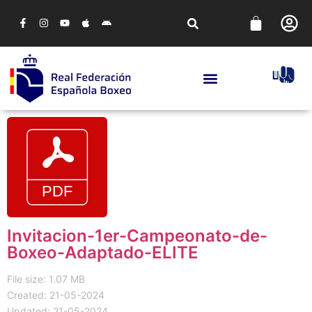
Invitacion-1er-Campeonato-de-
Boxeo-Adaptado-ELITE
File size: 1.07 MB
Created: 21-05-2024
Updated: 21-05-2024