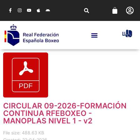
CIRCULAR 09-2026-FORMACIÓN
CONTINUA RFEBOXEO -
MANOPLAS NIVEL 1 - v2
File size: 488.63 KB
Created: 22-04-2026