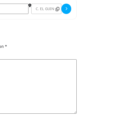
Destination Address - PRIMER PNTD ZONA CANA
con
*