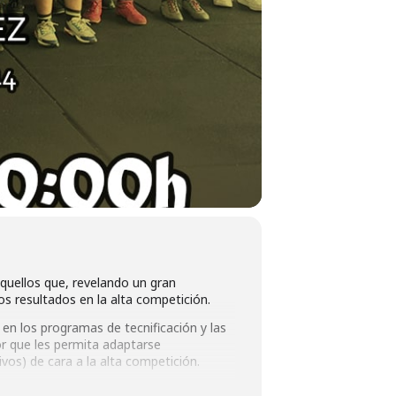
quellos que, revelando un gran
s resultados en la alta competición.
o en los programas de tecnificación y las
or que les permita adaptarse
ivos) de cara a la alta competición.
mo que ya empezamos a fraguar a