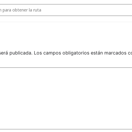
PNTD
NTD ZONA CANARIAS []
NA
será publicada.
Los campos obligatorios están marcados 