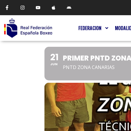
FEDERACION
MODALI
21
PRIMER PNTD ZON
JUN
PNTD ZONA CANARIAS