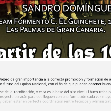
Boxeo
da gran importancia a la correcta promoción y formación de a
n futuro del Equipo Nacional, con el fin de que puedan obtener bueno
 de la Tecnificación, y esta es la base del alto nivel. El buen trabaj
 proyecto servirán para que lleguen con una formación cada vez may
 y deben estar en perfecta coordinación (entre técnicos y administrat
reestructuración definitiva y modo de actuación y enfoque del mis