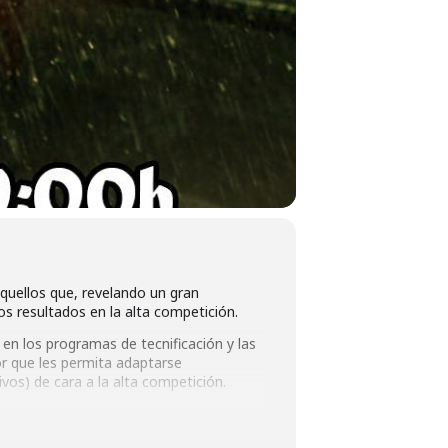
quellos que, revelando un gran
s resultados en la alta competición.
o en los programas de tecnificación y las
or que les permita adaptarse
ivos) de cara a la alta competición.
mo que ya empezamos a fraguar a
deraciones Autonómicas.