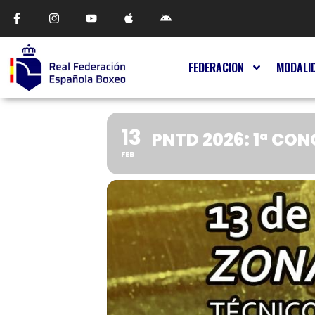
FEDERACION
MODALI
13
PNTD 2026: 1ª CO
FEB