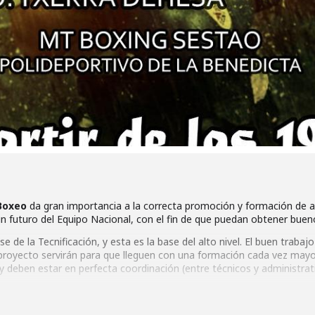
Boxeo
da gran importancia a la correcta promoción y formación de a
n futuro del Equipo Nacional, con el fin de que puedan obtener bueno
 de la Tecnificación, y esta es la base del alto nivel. El buen trabaj
 proyecto servirán para que lleguen con una formación cada vez may
 y deben estar en perfecta coordinación (entre técnicos y administrat
reestructuración definitiva y modo de actuación y enfoque del mis
 Nacional de Tecnificación Deportiva está destinado a todas las Fe