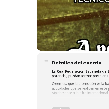
Detalles del evento
La
Real Federación Española de 
potencial, puedan formar parte en u
Creemos, que la promoción es la base
actividades que se realicen en este
rápidamente a la élite internacional
Desde el año 2015, se produce una 
mediados del año 2013. El Programa