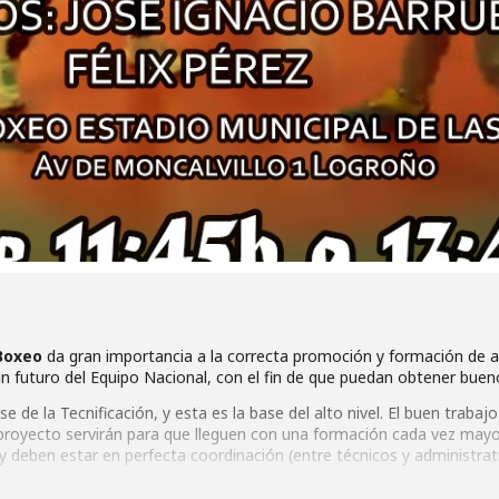
Boxeo
da gran importancia a la correcta promoción y formación de a
n futuro del Equipo Nacional, con el fin de que puedan obtener bueno
 de la Tecnificación, y esta es la base del alto nivel. El buen trabaj
 proyecto servirán para que lleguen con una formación cada vez may
 y deben estar en perfecta coordinación (entre técnicos y administrat
reestructuración definitiva y modo de actuación y enfoque del mis