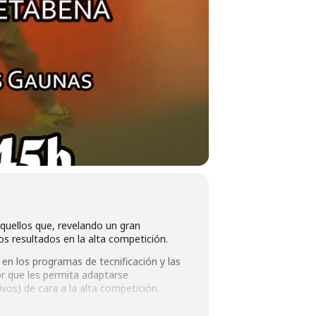
quellos que, revelando un gran
s resultados en la alta competición.
o en los programas de tecnificación y las
or que les permita adaptarse
ivos) de cara a la alta competición.
mo que ya empezamos a fraguar a