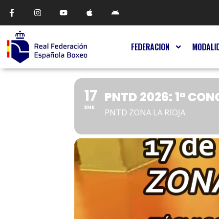
FEDERACION
MODALI
17
PNTD 2026: 1ª CON
ENE
PNTD ZONA LA RIOJA