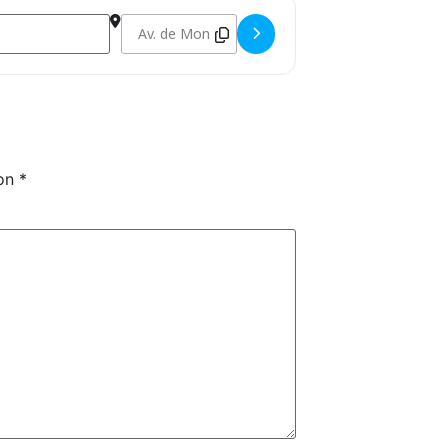
Destination Address - PNTD 2026: 1ª CONCENTR
con
*