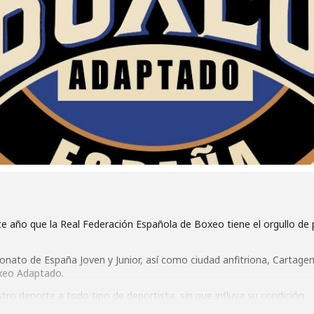
 año que la Real Federación Española de Boxeo tiene el orgullo de p
ato de España Joven y Junior, así como ciudad anfitriona, Cartagena
xeo Adaptado.
o deporte a todo tipo de deportista, sin que influya su condición.