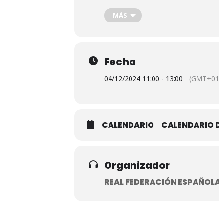
A partir de las 11 horas de la maña
discapacidad en la modalidad de for
MÁS
Fecha
04/12/2024 11:00 - 13:00
(GMT+01
CALENDARIO
CALENDARIO 
Organizador
REAL FEDERACIÓN ESPAÑOLA