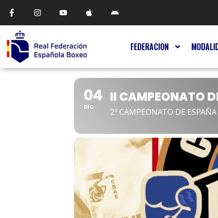
FEDERACION
MODALI
04
II CAMPEONATO D
DIC
2º CAMPEONATO DE ESPAÑA