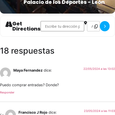
Palacio de los Deportes - León
Get
Address - Campeonato de España Élite 2024 
Destination Addr
Directions
18 respuestas
22/05/2024 a las 13:02
Maya Fernandez
dice:
Puedo comprar entradas? Donde?
Responder
23/05/2024 a las 11:03
Francisco J Rojo
dice: