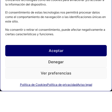
la información del dispositivo.
El consentimiento de estas tecnologías nos permitirá procesar datos
como el comportamiento de navegación o las identificaciones únicas en
este sitio.
No consentir o retirar el consentimiento, puede afectar negativamente a
ciertas características y funciones.
Aceptar
AVISO LEGAL
POLÍTICA DE PRIVACIDAD
Denegar
POLÍTICA DE COOKIES
CONTACTO
MAPA DEL SITIO
Ver preferencias
Política de Cookies
Política de privacidad
Aviso legal
© 2024 FEDERACIÓN ESPAÑOLA DE BOXEO. C/ FERRAZ, 16 1º
DRCHA. 28008 Madrid | DESARROLLADO POR
TOOOLS.