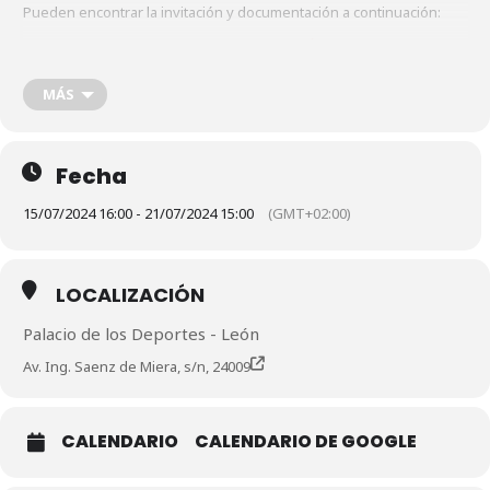
Pueden encontrar la invitación y documentación a continuación:
Circular V1 Campeonato de España Élite 2024 – León
Anexo I – Formulario inscripción
MÁS
Anexo II – Declaración de no embarazo mayores 18 años
Fecha
15/07/2024 16:00 - 21/07/2024 15:00
(GMT+02:00)
LOCALIZACIÓN
Palacio de los Deportes - León
Av. Ing. Saenz de Miera, s/n, 24009
CALENDARIO
CALENDARIO DE GOOGLE