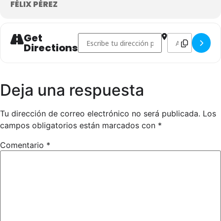
FÉLIX PÉREZ
FECHA MÁXIMA INSCRIPCIÓN VIERNES 13 DE DICIEMBRE DE
Get
Address - 4º PNTD ZONA LA RIOJA []
Destination Add
2024
Directions
FORMULARIO INSCRIPCIÓN A PNTD
(Sin examen, remitir a
campeonatos@feboxeo.es)
PERMISO PATERNO
Deja una respuesta
LINK INSCRIPCIÓN A PNTD
Tu dirección de correo electrónico no será publicada.
Los
campos obligatorios están marcados con
*
ENVIAR TODA LA DOCUMENTACIÓN A
CAMPEONATOS@FEBOXEO.ES
Comentario
*