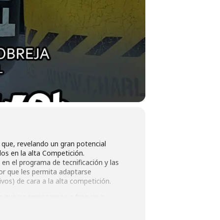
que, revelando un gran potencial
os en la alta Competición.
 en el programa de tecnificación y las
or que les permita adaptarse
ivos) de cara a la alta competición.
mo que ya empezamos a fraguar a