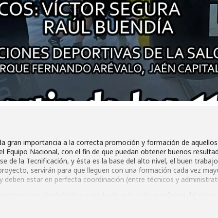
a gran importancia a la correcta promoción y formación de aquellos 
l Equipo Nacional, con el fin de que puedan obtener buenos resultad
 de la Tecnificación, y ésta es la base del alto nivel, el buen trabajo
 proyecto, servirán para que lleguen con una formación cada vez may
 y deben estar en perfecta coordinación (entre técnicos y administrat
reestructuración definitiva y modo de actuación y enfoque del mis
ión Deportiva está destinado a todas las Federaciones Autonómicas.