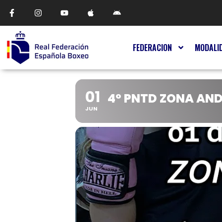
FEDERACION
MODALI
01
4º PNTD ZONA AN
JUN