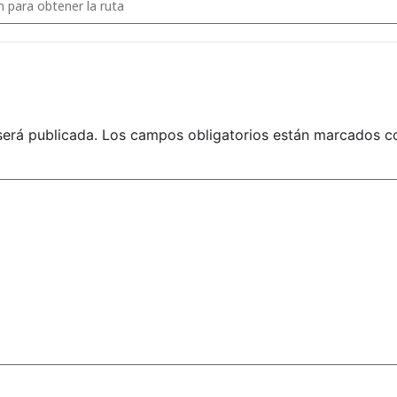
RIO INSCRIPCIÓN A EXAMEN DE GRADOS
(Remitir a campeonato
LARIO INSCRIPCIÓN A PNTD
(Sin examen, remitir a campeonatos
PERMISO PATERNO
LINK INSCRIPCIÓN A PNTD
será publicada.
Los campos obligatorios están marcados 
ENVIAR TODA LA DOCUMENTACIÓN A
CAMPEONATOS@FEBOXEO.ES