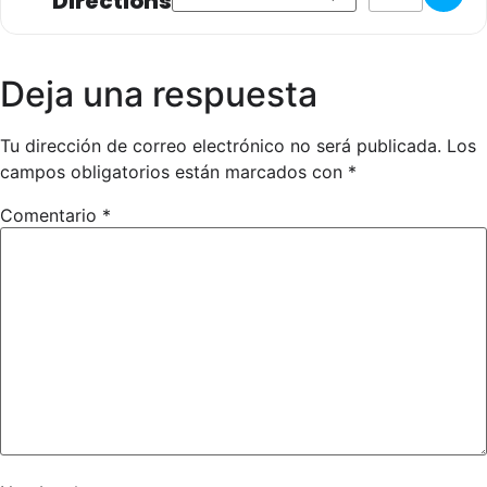
Directions
tecnificaciones dentro de este plan más 2 tecnificaciones
nacionales donde se reúnen a los mejores de cada zona
geográfica.
Deja una respuesta
Anexo-II-permiso-participacion-tutores
Formulario-de-inscripcion-PNTD—Examen-de-Grados
Tu dirección de correo electrónico no será publicada.
Los
campos obligatorios están marcados con
*
Comentario
*