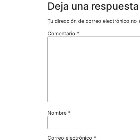
Deja una respuesta
FORMULARIO DE INSCRIPCIÓN A 
Tu dirección de correo electrónico no 
AUTORIZACIÓN PATERNA-MATER
Comentario
*
Nombre
*
Correo electrónico
*