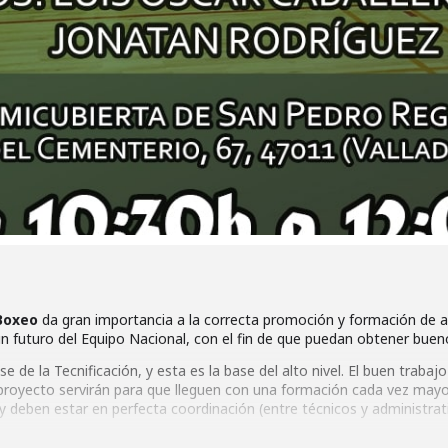
Boxeo
da gran importancia a la correcta promoción y formación de a
n futuro del Equipo Nacional, con el fin de que puedan obtener bueno
 de la Tecnificación, y esta es la base del alto nivel. El buen trabaj
 proyecto servirán para que lleguen con una formación cada vez may
 y deben estar en perfecta coordinación (entre técnicos y administrat
reestructuración definitiva y modo de actuación y enfoque del mis