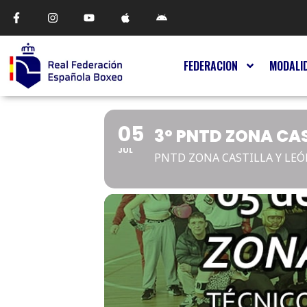
FEDERACION
MODALI
05
3º PNTD ZONA CAS
JUL
PNTD ZONA CASTILLA Y LE