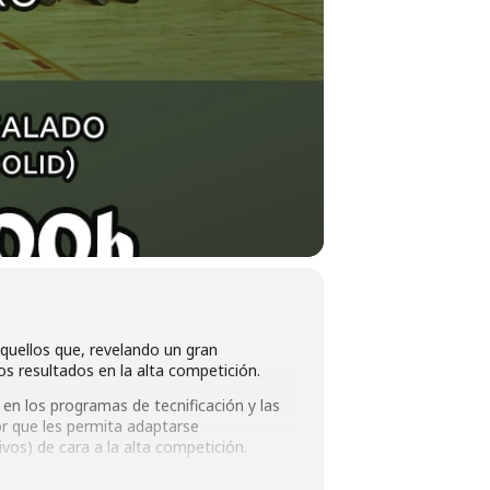
quellos que, revelando un gran
s resultados en la alta competición.
o en los programas de tecnificación y las
or que les permita adaptarse
ivos) de cara a la alta competición.
mo que ya empezamos a fraguar a