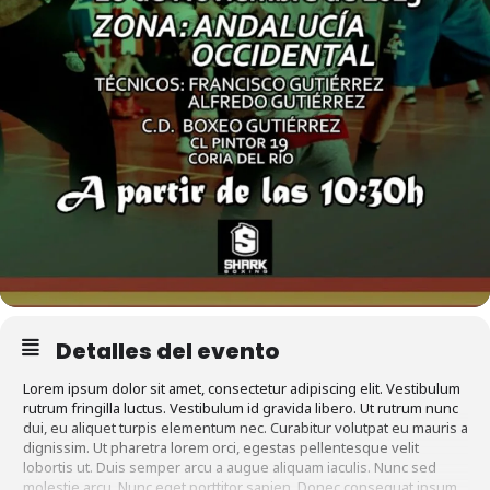
Detalles del evento
Lorem ipsum dolor sit amet, consectetur adipiscing elit. Vestibulum
rutrum fringilla luctus. Vestibulum id gravida libero. Ut rutrum nunc
dui, eu aliquet turpis elementum nec. Curabitur volutpat eu mauris a
dignissim. Ut pharetra lorem orci, egestas pellentesque velit
lobortis ut. Duis semper arcu a augue aliquam iaculis. Nunc sed
molestie arcu. Nunc eget porttitor sapien. Donec consequat ipsum