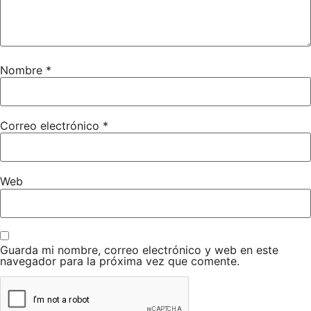
campeonatos@feboxeo.es)
FORMULARIO INSCRIPCIÓN A PNTD
(Sin examen, remitir a
campeonatos@feboxeo.es)
PERMISO PATERNO
Nombre
*
ENVIAR TODA LA DOCUMENTACIÓN A
Correo electrónico
*
CAMPEONATOS@FEBOXEO.ES
Web
Guarda mi nombre, correo electrónico y web en este
navegador para la próxima vez que comente.